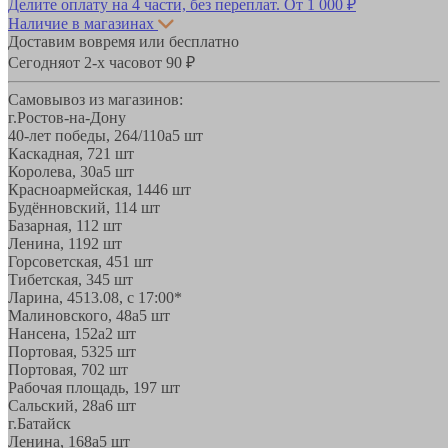
Делите оплату на 4 части, без переплат.
От 1 000 ₽
Наличие в магазинах
Доставим вовремя или бесплатно
Сегодня
от 2-х часов
от 90 ₽
Самовывоз из магазинов:
г.Ростов-на-Дону
40-лет победы, 264/110а
5 шт
Каскадная, 72
1 шт
Королева, 30а
5 шт
Красноармейская, 144
6 шт
Будённовский, 11
4 шт
Базарная, 11
2 шт
Ленина, 119
2 шт
Горсоветская, 45
1 шт
Тибетская, 34
5 шт
Ларина, 45
13.08, с 17:00*
Малиновского, 48а
5 шт
Нансена, 152а
2 шт
Портовая, 532
5 шт
Портовая, 70
2 шт
Рабочая площадь, 19
7 шт
Сальский, 28a
6 шт
г.Батайск
Ленина, 168а
5 шт