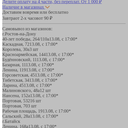
Делите оплату на 4 части, без переплат.
От 1 000 ₽
Наличие в магазинах
Доставим вовремя или бесплатно
Завтра
от 2-х часов
от 90 ₽
Самовывоз из магазинов:
г.Ростов-на-Дону
40-лет победы, 264/110а
13.08, с 17:00*
Каскадная, 72
13.08, с 17:00*
Королева, 30а
3 шт
Красноармейская, 144
13.08, с 17:00*
Будённовский, 11
13.08, с 17:00*
Базарная, 11
13.08, с 17:00*
Ленина, 119
13.08, с 17:00*
Горсоветская, 45
13.08, с 17:00*
Тибетская, 34
13.08, с 17:00*
Ларина, 45
13.08, с 17:00*
Малиновского, 48а
12 шт
Нансена, 152а
13.08, с 17:00*
Портовая, 532
16 шт
Портовая, 70
3 шт
Рабочая площадь, 19
13.08, с 17:00*
Сальский, 28a
13.08, с 17:00*
г.Батайск
Ленина, 168а
13.08, с 17:00*