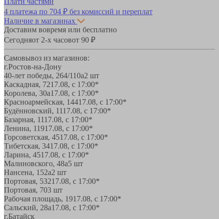
Плати частями
4 платежа по
704 ₽
без комиссий и переплат
Наличие в магазинах
Доставим вовремя или бесплатно
Сегодня
от 2-х часов
от 90 ₽
Самовывоз из магазинов:
г.Ростов-на-Дону
40-лет победы, 264/110а
2 шт
Каскадная, 72
17.08, с 17:00*
Королева, 30а
17.08, с 17:00*
Красноармейская, 144
17.08, с 17:00*
Будённовский, 11
17.08, с 17:00*
Базарная, 11
17.08, с 17:00*
Ленина, 119
17.08, с 17:00*
Горсоветская, 45
17.08, с 17:00*
Тибетская, 34
17.08, с 17:00*
Ларина, 45
17.08, с 17:00*
Малиновского, 48а
5 шт
Нансена, 152а
2 шт
Портовая, 532
17.08, с 17:00*
Портовая, 70
3 шт
Рабочая площадь, 19
17.08, с 17:00*
Сальский, 28a
17.08, с 17:00*
г.Батайск