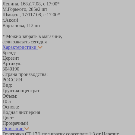
Ленина, 168а
17.08, с 17:00*
М.Горького, 285е
2 шт
Шмидта, 17/1
17.08, с 17:00*
г.Аксай
Вартанова, 11
2 шт
* Можно забрать в магазине,
если заказать сегодня
Характеристики
Бренд:
Церезит
Артикул:
3040190
Страна производства:
РОССИЯ
Вид:
Грунт-концентрат
Объем:
10 л
Основа:
Водная дисперсия
Цвет:
Прозрачный
Описание
Грунтовка CT 17/1 под краску concentrate 1:3 от Церезит