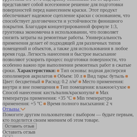
представляет собой всесезонное решение для подготовки
поверхностей перед нанесением краски. Этот продукт
обеспечивает надежное сцепление краски с основанием, что
способствует долговечности и устойчивости финишного
покрытия. Благодаря концентрированной формуле 1:3,
грунтовка экономична в использовании, что позволяет
снизить затраты на ремонтные работы. Универсальность
применения делает её подходящей для различных типов
помещений и объектов, а также для использования в любое
время года. Легкость нанесения и быстрое высыхание
позволяют ускорить процесс подготовки поверхности, что
особенно важно при выполнении ремонтных работ в сжатые
сроки.
Характеристики:
Тип основы: водная дисперсия
сополимеров акрилатов
Объем: 10 л
Вид тары: бутыль
Цвет: бесцветный
Расход: 0.2 л/м²
Место применения:
внутри и вне помещения
Тип помещения: влажное/сухое
Способ нанесения: кисть/валик/краскопульт
Max
температура применения: +35 °С
Min температура
применения: +5 °С
Время полного высыхания: 2 ч
Отзывы
Помогите другим пользователям с выбором — будьте первым,
кто поделится своим мнением об этом товаре.
Оставить отзыв
Оставить отзыв