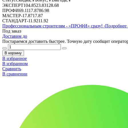
ЭКСПЕРТ
104.85
23.83
128.68
ПРОФИ
69.11
17.87
86.98
МАСТЕР
-
17.87
17.87
СТАНДАРТ
-
11.92
11.92
Профессиональным строителям -
«ПРОФИ»
сразу!
›
Подробнее 
Под заказ
Доставим до
Постараемся доставить быстрее. Точную дату сообщит оператор
В корзину
В избранное
В избранном
Сравнить
В сравнении