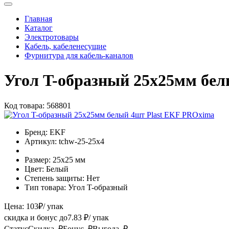
Главная
Каталог
Электротовары
Кабель, кабеленесущие
Фурнитура для кабель-каналов
Угол T-образный 25х25мм бе
Код товара:
568801
Бренд:
EKF
Артикул:
tchw-25-25x4
Размер:
25х25 мм
Цвет:
Белый
Степень защиты:
Нет
Тип товара:
Угол T-образный
Цена:
103
₽
/ упак
скидка и бонус до
7.83
₽/ упак
Статус
Скидка, ₽
Бонус, ₽
Выгода, ₽