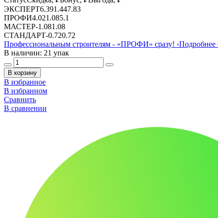
ЭКСПЕРТ
6.39
1.44
7.83
ПРОФИ
4.02
1.08
5.1
МАСТЕР
-
1.08
1.08
СТАНДАРТ
-
0.72
0.72
Профессиональным строителям -
«ПРОФИ»
сразу!
›
Подробнее 
В наличии: 21 упак
В корзину
В избранное
В избранном
Сравнить
В сравнении