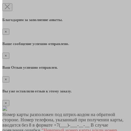
Благодарим за заполнение анкеты.
×
Ваше сообщение успешно отправлено.
×
Ваш Отзыв успешно отправлен.
×
Вы уже оставляли отзыв к этому заказу.
×
Номер карты разположен под штрих-кодом на обратной
стороне. Номер телефона, указанный при получении карты,
вводится без 8 в формате +7(___)-___-__-__ В случае
появления ошибки
"Неверный номер карты и/или номер