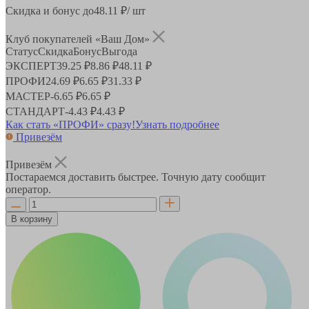
Скидка и бонус до
48.11
₽/ шт
Клуб покупателей «Ваш Дом»
Статус
Скидка
Бонус
Выгода
ЭКСПЕРТ
39.25 ₽
8.86 ₽
48.11 ₽
ПРОФИ
24.69 ₽
6.65 ₽
31.33 ₽
МАСТЕР
-
6.65 ₽
6.65 ₽
СТАНДАРТ
-
4.43 ₽
4.43 ₽
Как стать «ПРОФИ» сразу!
Узнать подробнее
Привезём
Привезём
Постараемся доставить быстрее. Точную дату сообщит
оператор.
В корзину