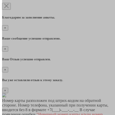
Благодарим за заполнение анкеты.
×
Ваше сообщение успешно отправлено.
×
Ваш Отзыв успешно отправлен.
×
Вы уже оставляли отзыв к этому заказу.
×
Номер карты разположен под штрих-кодом на обратной
стороне. Номер телефона, указанный при получении карты,
вводится без 8 в формате +7(___)-___-__-__ В случае
появления ошибки
"Неверный номер карты и/или номер