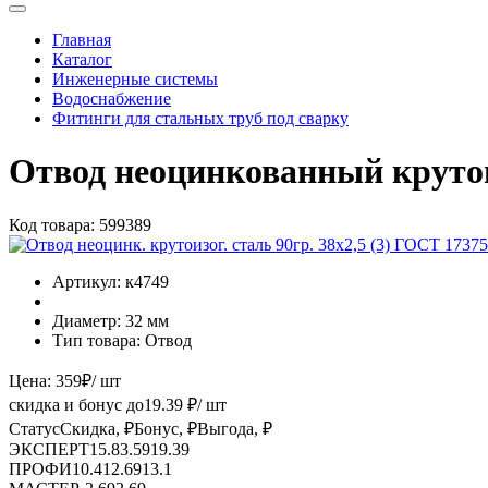
Главная
Каталог
Инженерные системы
Водоснабжение
Фитинги для стальных труб под сварку
Отвод неоцинкованный крутои
Код товара:
599389
Артикул:
к4749
Диаметр:
32 мм
Тип товара:
Отвод
Цена:
359
₽
/ шт
скидка и бонус до
19.39
₽/ шт
Статус
Скидка, ₽
Бонус, ₽
Выгода, ₽
ЭКСПЕРТ
15.8
3.59
19.39
ПРОФИ
10.41
2.69
13.1