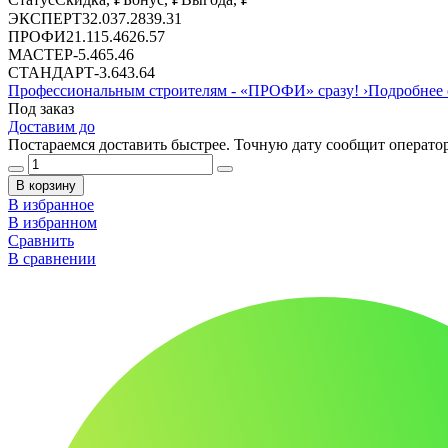
ЭКСПЕРТ
32.03
7.28
39.31
ПРОФИ
21.11
5.46
26.57
МАСТЕР
-
5.46
5.46
СТАНДАРТ
-
3.64
3.64
Профессиональным строителям -
«ПРОФИ»
сразу!
›
Подробнее 
Под заказ
Доставим до
Постараемся доставить быстрее. Точную дату сообщит оператор
В корзину
В избранное
В избранном
Сравнить
В сравнении