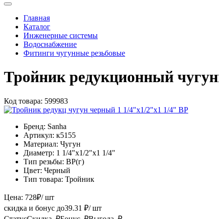
Главная
Каталог
Инженерные системы
Водоснабжение
Фитинги чугунные резьбовые
Тройник редукционный чугунн
Код товара:
599983
Бренд:
Sanha
Артикул:
к5155
Материал:
Чугун
Диаметр:
1 1/4"х1/2"х1 1/4"
Тип резьбы:
ВР(г)
Цвет:
Черный
Тип товара:
Тройник
Цена:
728
₽
/ шт
скидка и бонус до
39.31
₽/ шт
Статус
Скидка, ₽
Бонус, ₽
Выгода, ₽