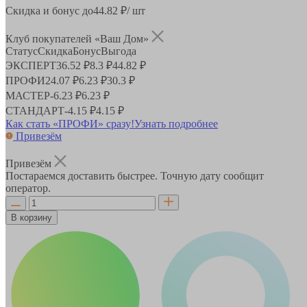
Скидка и бонус до
44.82
₽/ шт
Клуб покупателей «Ваш Дом»
Статус
Скидка
Бонус
Выгода
ЭКСПЕРТ
36.52 ₽
8.3 ₽
44.82 ₽
ПРОФИ
24.07 ₽
6.23 ₽
30.3 ₽
МАСТЕР
-
6.23 ₽
6.23 ₽
СТАНДАРТ
-
4.15 ₽
4.15 ₽
Как стать «ПРОФИ» сразу!
Узнать подробнее
Привезём
Привезём
Постараемся доставить быстрее. Точную дату сообщит
оператор.
В корзину