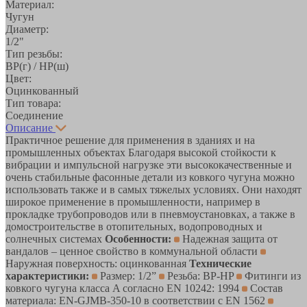
Материал:
Чугун
Диаметр:
1/2"
Тип резьбы:
ВР(г) / НР(ш)
Цвет:
Оцинкованный
Тип товара:
Соединение
Описание
Практичное решение для применения в зданиях и на
промышленных объектах Благодаря высокой стойкости к
вибрации и импульсной нагрузке эти высококачественные и
очень стабильные фасонные детали из ковкого чугуна можно
использовать также и в самых тяжелых условиях. Они находят
широкое применение в промышленности, например в
прокладке трубопроводов или в пневмоустановках, а также в
домостроительстве в отопительных, водопроводных и
солнечных системах
Особенности:
Надежная защита от
вандалов – ценное свойство в коммунальной области
Наружная поверхность: оцинкованная
Технические
характеристики:
Размер: 1/2”
Резьба: BP-HP
Фитинги из
ковкого чугуна класса A согласно EN 10242: 1994
Состав
материала: EN-GJMB-350-10 в соответствии с EN 1562