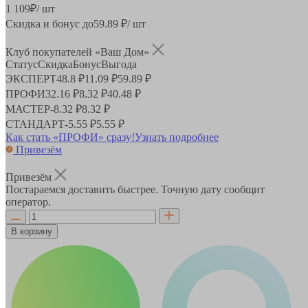
1 109
₽
/ шт
Скидка и бонус до
59.89
₽/ шт
Клуб покупателей «Ваш Дом»
Статус
Скидка
Бонус
Выгода
ЭКСПЕРТ
48.8 ₽
11.09 ₽
59.89 ₽
ПРОФИ
32.16 ₽
8.32 ₽
40.48 ₽
МАСТЕР
-
8.32 ₽
8.32 ₽
СТАНДАРТ
-
5.55 ₽
5.55 ₽
Как стать «ПРОФИ» сразу!
Узнать подробнее
Привезём
Привезём
Постараемся доставить быстрее. Точную дату сообщит
оператор.
В корзину