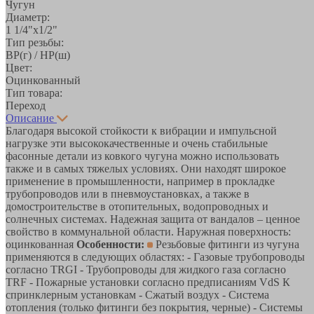
Чугун
Диаметр:
1 1/4"х1/2"
Тип резьбы:
ВР(г) / НР(ш)
Цвет:
Оцинкованный
Тип товара:
Переход
Описание
Благодаря высокой стойкости к вибрации и импульсной
нагрузке эти высококачественные и очень стабильные
фасонные детали из ковкого чугуна можно использовать
также и в самых тяжелых условиях. Они находят широкое
применение в промышленности, например в прокладке
трубопроводов или в пневмоустановках, а также в
домостроительстве в отопительных, водопроводных и
солнечных системах. Надежная защита от вандалов – ценное
свойство в коммунальной области. Наружная поверхность:
оцинкованная
Особенности:
Резьбовые фитинги из чугуна
применяются в следующих областях: - Газовые трубопроводы
согласно TRGI - Трубопроводы для жидкого газа согласно
TRF - Пожарные установки согласно предписаниям VdS К
спринклерным установкам - Сжатый воздух - Система
отопления (только фитинги без покрытия, черные) - Системы