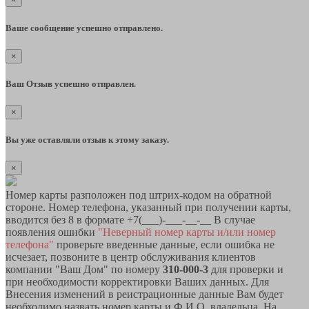
Ваше сообщение успешно отправлено.
×
Ваш Отзыв успешно отправлен.
×
Вы уже оставляли отзыв к этому заказу.
×
Номер карты разположен под штрих-кодом на обратной
стороне. Номер телефона, указанный при получении карты,
вводится без 8 в формате +7(___)-___-__-__ В случае
появления ошибки
"Неверный номер карты и/или номер
телефона"
проверьте введенные данные, если ошибка не
исчезает, позвоните в центр обслуживания клиентов
компании "Ваш Дом" по номеру
310-000-3
для проверки и
при необходимости корректировки Ваших данных. Для
Внесения изменений в реистрационные данные Вам будет
необходимо назвать номер карты и Ф.И.О. владельца. На