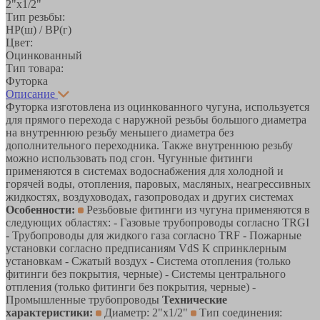
2"х1/2"
Тип резьбы:
НР(ш) / ВР(г)
Цвет:
Оцинкованный
Тип товара:
Футорка
Описание
Футорка изготовлена из оцинкованного чугуна, используется
для прямого перехода с наружной резьбы большого диаметра
на внутреннюю резьбу меньшего диаметра без
дополнительного переходника. Также внутреннюю резьбу
можно использовать под сгон. Чугунные фитинги
применяются в системах водоснабжения для холодной и
горячей воды, отопления, паровых, масляных, неагрессивных
жидкостях, воздуховодах, газопроводах и других системах
Особенности:
Резьбовые фитинги из чугуна применяются в
следующих областях: - Газовые трубопроводы согласно TRGI
- Трубопроводы для жидкого газа согласно TRF - Пожарные
установки согласно предписаниям VdS К спринклерным
установкам - Сжатый воздух - Система отопления (только
фитинги без покрытия, черные) - Системы центрального
отпления (только фитинги без покрытия, черные) -
Промышленные трубопроводы
Технические
характеристики:
Диаметр: 2"х1/2"
Тип соединения: