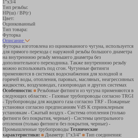
1"х3/4
Тип резьбы:
НР(ш) / ВР(г)
Цвет:
Оцинкованный
Тип товара:
Футорка
Описание
Футорка изготовлена из оцинкованного чугуна, используется
для прямого перехода с наружной резьбы большого диаметра
на внутреннюю резьбу меньшего диаметра без
дополнительного переходника. Также внутреннюю резьбу
можно использовать под сгон. Чугунные фитинги
применяются в системах водоснабжения для холодной и
горячей воды, отопления, паровых, масляных, неагрессивных
жидкостях, воздуховодах, газопроводах и других системах
Особенности:
Резьбовые фитинги из чугуна применяются в
следующих областях: - Газовые трубопроводы согласно TRGI
- Трубопроводы для жидкого газа согласно TRF - Пожарные
установки согласно предписаниям VdS К спринклерным
установкам - Сжатый воздух - Система отопления (только
фитинги без покрытия, черные) - Системы центрального
отпления (только фитинги без покрытия, черные) -
Промышленные трубопроводы
Технические
характеристики:
Диаметр: 1"x3/4"
Тип соединения: