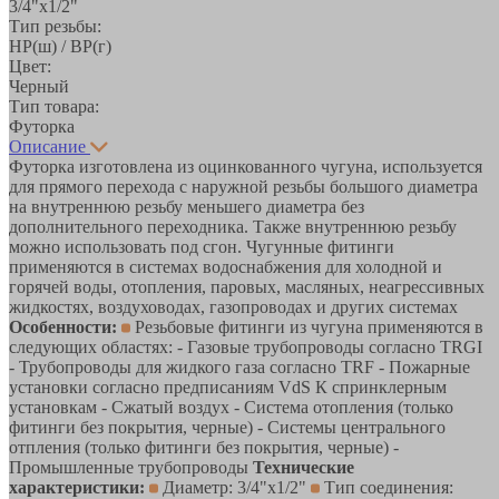
3/4"х1/2"
Тип резьбы:
НР(ш) / ВР(г)
Цвет:
Черный
Тип товара:
Футорка
Описание
Футорка изготовлена из оцинкованного чугуна, используется
для прямого перехода с наружной резьбы большого диаметра
на внутреннюю резьбу меньшего диаметра без
дополнительного переходника. Также внутреннюю резьбу
можно использовать под сгон. Чугунные фитинги
применяются в системах водоснабжения для холодной и
горячей воды, отопления, паровых, масляных, неагрессивных
жидкостях, воздуховодах, газопроводах и других системах
Особенности:
Резьбовые фитинги из чугуна применяются в
следующих областях: - Газовые трубопроводы согласно TRGI
- Трубопроводы для жидкого газа согласно TRF - Пожарные
установки согласно предписаниям VdS К спринклерным
установкам - Сжатый воздух - Система отопления (только
фитинги без покрытия, черные) - Системы центрального
отпления (только фитинги без покрытия, черные) -
Промышленные трубопроводы
Технические
характеристики:
Диаметр: 3/4"х1/2"
Тип соединения: