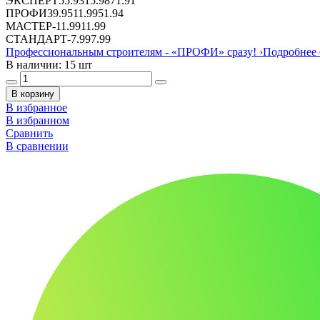
ЭКСПЕРТ
55.93
15.98
71.91
ПРОФИ
39.95
11.99
51.94
МАСТЕР
-
11.99
11.99
СТАНДАРТ
-
7.99
7.99
Профессиональным строителям -
«ПРОФИ»
сразу!
›
Подробнее 
В наличии: 15 шт
В корзину
В избранное
В избранном
Сравнить
В сравнении