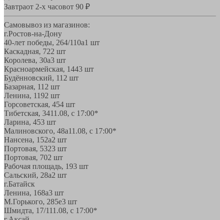
Завтра
от 2-х часов
от 90 ₽
Самовывоз из магазинов:
г.Ростов-на-Дону
40-лет победы, 264/110а
1 шт
Каскадная, 72
2 шт
Королева, 30а
3 шт
Красноармейская, 144
3 шт
Будённовский, 11
2 шт
Базарная, 11
2 шт
Ленина, 119
2 шт
Горсоветская, 45
4 шт
Тибетская, 34
11.08, с 17:00*
Ларина, 45
3 шт
Малиновского, 48а
11.08, с 17:00*
Нансена, 152а
2 шт
Портовая, 532
3 шт
Портовая, 70
2 шт
Рабочая площадь, 19
3 шт
Сальский, 28a
2 шт
г.Батайск
Ленина, 168а
3 шт
М.Горького, 285е
3 шт
Шмидта, 17/1
11.08, с 17:00*
г.Аксай