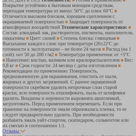
Покрытие устойчиво к бытовым моющим средствам,
перепадам температуры от минус 50°С до плюс 60°С
Отличается высоким блеском, хорошим сцеплением с
окрашиваемой поверхностью
Защищает поверхность от
атмосферных вооздействий
Технические характеристики:
Состав: алкидный лак, растворители, пигменты, наполнители,
сиккативы
Цвет: синий
Степень блеска: глянцевая
Высыхание каждого слоя: при температуре (20±2)°С до
готовности к эксплуатации – не более 24 часов
Расход (на 1
слой): оот 50 до 200 г/м2
Температура применения: от +5°С
Нанесение: кистью, валиком или краскораспылителем
Вес:
0,8 кг
Срок годности: 24 месяца с даты изготовления
Рекомендации по применению: Поверхность,
предназначенную для окрашивания, очистить от пыли,
жировых и других загрязнений. С раннее окрашенной
поверхности скребком удалить непрочные слои старой
краски, всю поверхность отшлифовать, пыль от шлифовки
удалить. Впадины и неровности выровнять шпатлевкой,
загрунтовать. Перед применением перемешать. Если при
хранении на поверхности эмали образовалась пленка, то ее
следует предварительно удалить. При необходимости
разбавить эмаль уайт-спиртом, скипидаром, сольвентом или
их смесью в соотношении 1:1.
Отзывы