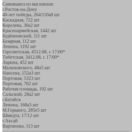
Самовывоз из магазинов:
г.Ростов-на-Дону
40-лет победы, 264/110а
8 шт
Каскадная, 72
2 шт
Королева, 30а
2 шт
Красноармейская, 144
2 шт
Будённовский, 11
1 шт
Базарная, 11
2 шт
Ленина, 119
2 шт
Горсоветская, 45
12.08, с 17:00*
Тибетская, 34
12.08, с 17:00*
Ларина, 45
2 шт
Малиновского, 48а
5 шт
Нансена, 152а
3 шт
Портовая, 532
3 шт
Портовая, 70
2 шт
Рабочая площадь, 19
2 шт
Сальский, 28a
2 шт
г.Батайск
Ленина, 168а
5 шт
М.Горького, 285е
5 шт
Шмидта, 17/1
2 шт
г.Аксай
Вартанова, 11
3 шт