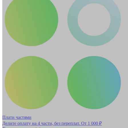
Плати частями
Делите оплату на 4 части, без переплат.
От 1 000 ₽