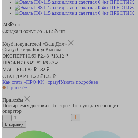
243
₽
/ шт
Скидка и бонус до
13.12
₽/ шт
Клуб покупателей «Ваш Дом»
Статус
Скидка
Бонус
Выгода
ЭКСПЕРТ
10.69 ₽
2.43 ₽
13.12 ₽
ПРОФИ
7.05 ₽
1.82 ₽
8.87 ₽
МАСТЕР
-
1.82 ₽
1.82 ₽
СТАНДАРТ
-
1.22 ₽
1.22 ₽
Как стать «ПРОФИ» сразу!
Узнать подробнее
Привезём
Привезём
Постараемся доставить быстрее. Точную дату сообщит
оператор.
В корзину