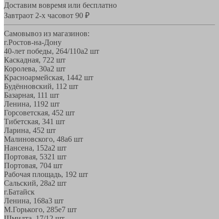
Доставим вовремя или бесплатно
Завтра
от 2-х часов
от 90 ₽
Самовывоз из магазинов:
г.Ростов-на-Дону
40-лет победы, 264/110а
2 шт
Каскадная, 72
2 шт
Королева, 30а
2 шт
Красноармейская, 144
2 шт
Будённовский, 11
2 шт
Базарная, 11
1 шт
Ленина, 119
2 шт
Горсоветская, 45
2 шт
Тибетская, 34
1 шт
Ларина, 45
2 шт
Малиновского, 48а
6 шт
Нансена, 152а
2 шт
Портовая, 532
1 шт
Портовая, 70
4 шт
Рабочая площадь, 19
2 шт
Сальский, 28a
2 шт
г.Батайск
Ленина, 168а
3 шт
М.Горького, 285е
7 шт
Шмидта, 17/1
2 шт