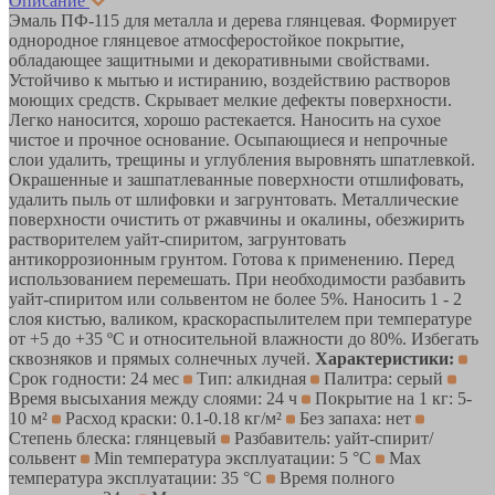
Описание
Эмаль ПФ-115 для металла и дерева глянцевая. Формирует
однородное глянцевое атмосферостойкое покрытие,
обладающее защитными и декоративными свойствами.
Устойчиво к мытью и истиранию, воздействию растворов
моющих средств. Скрывает мелкие дефекты поверхности.
Легко наносится, хорошо растекается. Наносить на сухое
чистое и прочное основание. Осыпающиеся и непрочные
слои удалить, трещины и углубления выровнять шпатлевкой.
Окрашенные и зашпатлеванные поверхности отшлифовать,
удалить пыль от шлифовки и загрунтовать. Металлические
поверхности очистить от ржавчины и окалины, обезжирить
растворителем уайт-спиритом, загрунтовать
антикоррозионным грунтом. Готова к применению. Перед
использованием перемешать. При необходимости разбавить
уайт-спиритом или сольвентом не более 5%. Наносить 1 - 2
слоя кистью, валиком, краскораспылителем при температуре
от +5 до +35 ºС и относительной влажности до 80%. Избегать
сквозняков и прямых солнечных лучей.
Характеристики:
Срок годности: 24 мес
Тип: алкидная
Палитра: серый
Время высыхания между слоями: 24 ч
Покрытие на 1 кг: 5-
10 м²
Расход краски: 0.1-0.18 кг/м²
Без запаха: нет
Степень блеска: глянцевый
Разбавитель: уайт-спирит/
сольвент
Min температура эксплуатации: 5 °С
Max
температура эксплуатации: 35 °С
Время полного