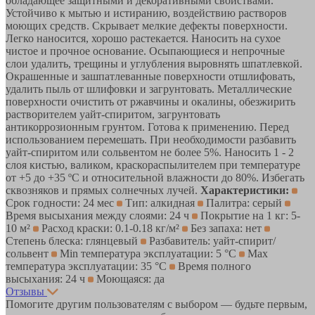
обладающее защитными и декоративными свойствами.
Устойчиво к мытью и истиранию, воздействию растворов
моющих средств. Скрывает мелкие дефекты поверхности.
Легко наносится, хорошо растекается. Наносить на сухое
чистое и прочное основание. Осыпающиеся и непрочные
слои удалить, трещины и углубления выровнять шпатлевкой.
Окрашенные и зашпатлеванные поверхности отшлифовать,
удалить пыль от шлифовки и загрунтовать. Металлические
поверхности очистить от ржавчины и окалины, обезжирить
растворителем уайт-спиритом, загрунтовать
антикоррозионным грунтом. Готова к применению. Перед
использованием перемешать. При необходимости разбавить
уайт-спиритом или сольвентом не более 5%. Наносить 1 - 2
слоя кистью, валиком, краскораспылителем при температуре
от +5 до +35 ºС и относительной влажности до 80%. Избегать
сквозняков и прямых солнечных лучей.
Характеристики:
Срок годности: 24 мес
Тип: алкидная
Палитра: серый
Время высыхания между слоями: 24 ч
Покрытие на 1 кг: 5-
10 м²
Расход краски: 0.1-0.18 кг/м²
Без запаха: нет
Степень блеска: глянцевый
Разбавитель: уайт-спирит/
сольвент
Min температура эксплуатации: 5 °С
Max
температура эксплуатации: 35 °С
Время полного
высыхания: 24 ч
Моющаяся: да
Отзывы
Помогите другим пользователям с выбором — будьте первым,