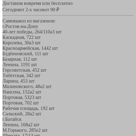
Доставим вовремя или бесплатно
Сегодня
от 2-х часов
от 90 ₽
Самовывоз из магазинов:
г.Ростов-на-Дону
40-лет победы, 264/110а
3 шт
Каскадная, 72
2 шт
Королева, 30а
3 шт
Красноармейская, 144
2 шт
Будённовский, 11
1 шт
Базарная, 11
2 шт
Ленина, 119
1 шт
Горсоветская, 45
2 шт
Тибетская, 34
2 шт
Ларина, 45
3 шт
Малиновского, 48а
2 шт
Нансена, 152а
2 шт
Портовая, 532
3 шт
Портовая, 70
2 шт
Рабочая площадь, 19
2 шт
Сальский, 28a
2 шт
г.Батайск
Ленина, 168а
2 шт
М.Горького, 285е
2 шт
Шмидта, 17/1
3 шт