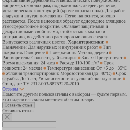
Окрашивание деревянных и металлических поверхностей,
например: оконных рам, подоконников, дверей, решёток,
металлических конструкций (кроме окраски пола). Для работ
снаружи и внутри помещения. Легко наносится, хорошо
растекается. После нанесения образует однородное глянцевое
атмосферостойкое покрытие. Обладает защитными и
декоративными свойствами, стойкостью к мытью и
истиранию, воздействию растворов моющих средств.
Выпускается различных цветов.
Характеристики:
Назначение: Для наружных и внутренних работ
Тип
покрытия: Глянцевое
Поверхность: Металл, дерево
Растворитель: Сольвент, уайт-спирит
Запах: Присутствует
Время высыхания: 24 часа
Расход: 110-190 г/м²
Срок
годности: 24 месяца
Температура нанесения: От +5 до +35ºС
Условия транспортировки: Морозостойкая (до -40ºС)
Срок
службы: До 5 лет, *в зависимости от условий эксплуатации
Стандарт: ТУ 2312-003-88753220-2010
Отзывы
Помогите другим пользователям с выбором — будьте первым,
кто поделится своим мнением об этом товаре.
Оставить отзыв
Оставить отзыв