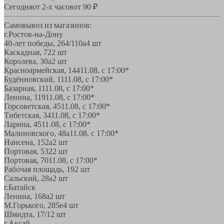
Сегодня
от 2-х часов
от 90 ₽
Самовывоз из магазинов:
г.Ростов-на-Дону
40-лет победы, 264/110а
4 шт
Каскадная, 72
2 шт
Королева, 30а
2 шт
Красноармейская, 144
11.08, с 17:00*
Будённовский, 11
11.08, с 17:00*
Базарная, 11
11.08, с 17:00*
Ленина, 119
11.08, с 17:00*
Горсоветская, 45
11.08, с 17:00*
Тибетская, 34
11.08, с 17:00*
Ларина, 45
11.08, с 17:00*
Малиновского, 48а
11.08, с 17:00*
Нансена, 152а
2 шт
Портовая, 532
2 шт
Портовая, 70
11.08, с 17:00*
Рабочая площадь, 19
2 шт
Сальский, 28a
2 шт
г.Батайск
Ленина, 168а
2 шт
М.Горького, 285е
4 шт
Шмидта, 17/1
2 шт
г.Аксай