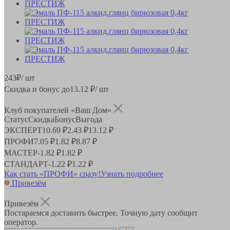
243
₽
/ шт
Скидка и бонус до
13.12
₽/ шт
Клуб покупателей «Ваш Дом»
Статус
Скидка
Бонус
Выгода
ЭКСПЕРТ
10.69 ₽
2.43 ₽
13.12 ₽
ПРОФИ
7.05 ₽
1.82 ₽
8.87 ₽
МАСТЕР
-
1.82 ₽
1.82 ₽
СТАНДАРТ
-
1.22 ₽
1.22 ₽
Как стать «ПРОФИ» сразу!
Узнать подробнее
Привезём
Привезём
Постараемся доставить быстрее. Точную дату сообщит
оператор.