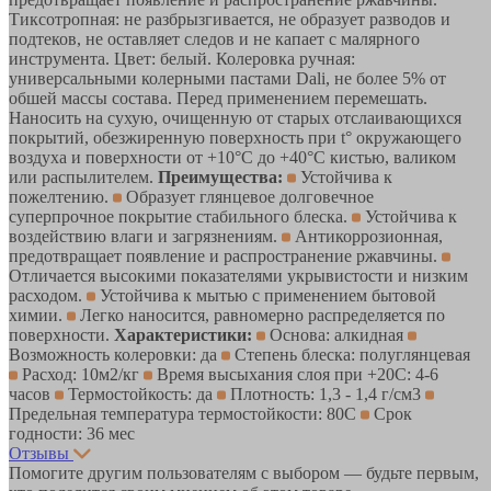
Тиксотропная: не разбрызгивается, не образует разводов и
подтеков, не оставляет следов и не капает с малярного
инструмента. Цвет: белый. Колеровка ручная:
универсальными колерными пастами Dali, не более 5% от
обшей массы состава. Перед применением перемешать.
Наносить на сухую, очищенную от старых отслаивающихся
покрытий, обезжиренную поверхность при t° окружающего
воздуха и поверхности от +10°С до +40°С кистью, валиком
или распылителем.
Преимущества:
Устойчива к
пожелтению.
Образует глянцевое долговечное
суперпрочное покрытие стабильного блеска.
Устойчива к
воздействию влаги и загрязнениям.
Антикоррозионная,
предотвращает появление и распространение ржавчины.
Отличается высокими показателями укрывистости и низким
расходом.
Устойчива к мытью с применением бытовой
химии.
Легко наносится, равномерно распределяется по
поверхности.
Характеристики:
Основа: алкидная
Возможность колеровки: да
Степень блеска: полуглянцевая
Расход: 10м2/кг
Время высыхания слоя при +20С: 4-6
часов
Термостойкость: да
Плотность: 1,3 - 1,4 г/см3
Предельная температура термостойкости: 80С
Срок
годности: 36 мес
Отзывы
Помогите другим пользователям с выбором — будьте первым,