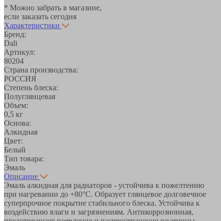
* Можно забрать в магазине,
если заказать сегодня
Характеристики
Бренд:
Dali
Артикул:
80204
Страна производства:
РОССИЯ
Степень блеска:
Полуглянцевая
Объем:
0,5 кг
Основа:
Алкидная
Цвет:
Белый
Тип товара:
Эмаль
Описание
Эмаль алкидная для радиаторов - устойчива к пожелтению
при нагревании до +80°С. Образует глянцевое долговечное
суперпрочное покрытие стабильного блеска. Устойчива к
воздействию влаги и загрязнениям. Антикоррозионная,
предотвращает появление и распространение ржавчины.