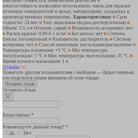
Высокая стойкость к химическим реагентам и
износостойкость позволяют использовать эмаль для окраски
бетонных поверхностей в цехах, лабораториях, складских и
производственных помещениях.
Характеристики:
Срок
годности: 24 мес
Тип: акриловая (водно-дисперсионная)
Объем: 3.5 л
Оттенок: серый
Возможность колеровки: нет
Расход краски: 0.09-0.1 кг/м²
Без запаха: нет
Степень
блеска: полуматовый
Разбавитель: растворитель
Система
колеровки: нет
Способ нанесения: кисть/валик/распыление
Температура основания: +5 °С
Min температура
эксплуатации: 5 °С
Max температура эксплуатации: 35 °С
Время полного высыхания: 1 ч
Отзывы
Помогите другим пользователям с выбором — будьте первым,
кто поделится своим мнением об этом товаре.
Оставить отзыв
Оставить отзыв
Ваша оценка *
Рекомендуете данный товар? *
Да
Нет