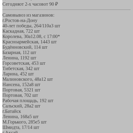
Сегодня
от 2-х часов
от 90 ₽
Самовывоз из магазинов:
г.Ростов-на-Дону
40-лет победы, 264/110а
3 шт
Каскадная, 72
2 шт
Королева, 30а
12.08, с 17:00*
Красноармейская, 144
3 шт
Будённовский, 11
4 шт
Базарная, 11
2 шт
Ленина, 119
2 шт
Горсоветская, 45
3 шт
Тибетская, 34
2 шт
Ларина, 45
2 шт
Малиновского, 48а
12 шт
Нансена, 152а
8 шт
Портовая, 532
1 шт
Портовая, 70
2 шт
Рабочая площадь, 19
2 шт
Сальский, 28a
2 шт
г.Батайск
Ленина, 168а
5 шт
М.Горького, 285е
5 шт
Шмидта, 17/1
4 шт
г.Аксай