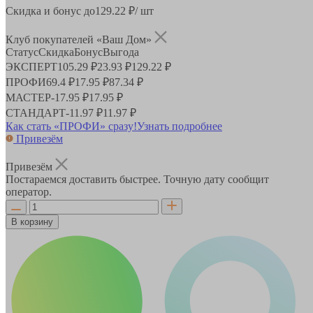
Скидка и бонус до
129.22
₽/ шт
Клуб покупателей «Ваш Дом»
Статус
Скидка
Бонус
Выгода
ЭКСПЕРТ
105.29 ₽
23.93 ₽
129.22 ₽
ПРОФИ
69.4 ₽
17.95 ₽
87.34 ₽
МАСТЕР
-
17.95 ₽
17.95 ₽
СТАНДАРТ
-
11.97 ₽
11.97 ₽
Как стать «ПРОФИ» сразу!
Узнать подробнее
Привезём
Привезём
Постараемся доставить быстрее. Точную дату сообщит
оператор.
В корзину