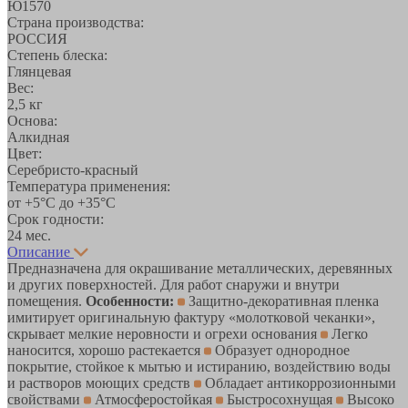
Ю1570
Страна производства:
РОССИЯ
Степень блеска:
Глянцевая
Вес:
2,5 кг
Основа:
Алкидная
Цвет:
Серебристо-красный
Температура применения:
от +5°С до +35°С
Срок годности:
24 мес.
Описание
Предназначена для окрашивание металлических, деревянных
и других поверхностей. Для работ снаружи и внутри
помещения.
Особенности:
Защитно-декоративная пленка
имитирует оригинальную фактуру «молотковой чеканки»,
скрывает мелкие неровности и огрехи основания
Легко
наносится, хорошо растекается
Образует однородное
покрытие, стойкое к мытью и истиранию, воздействию воды
и растворов моющих средств
Обладает антикоррозионными
свойствами
Атмосферостойкая
Быстросохнущая
Высоко