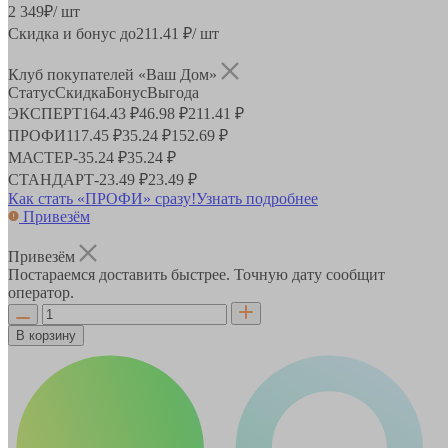
2 349
₽
/ шт
Скидка и бонус до
211.41
₽/ шт
Клуб покупателей «Ваш Дом»
Статус
Скидка
Бонус
Выгода
ЭКСПЕРТ
164.43 ₽
46.98 ₽
211.41 ₽
ПРОФИ
117.45 ₽
35.24 ₽
152.69 ₽
МАСТЕР
-
35.24 ₽
35.24 ₽
СТАНДАРТ
-
23.49 ₽
23.49 ₽
Как стать «ПРОФИ» сразу!
Узнать подробнее
Привезём
Привезём
Постараемся доставить быстрее. Точную дату сообщит
оператор.
В корзину