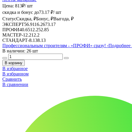
Цена:
813
₽
/ шт
скидка и бонус до
73.17
₽/ шт
Статус
Скидка, ₽
Бонус, ₽
Выгода, ₽
ЭКСПЕРТ
56.91
16.26
73.17
ПРОФИ
40.65
12.2
52.85
МАСТЕР
-
12.2
12.2
СТАНДАРТ
-
8.13
8.13
Профессиональным строителям -
«ПРОФИ»
сразу!
›
Подробнее 
В наличии: 26 шт
В корзину
В избранное
В избранном
Сравнить
В сравнении