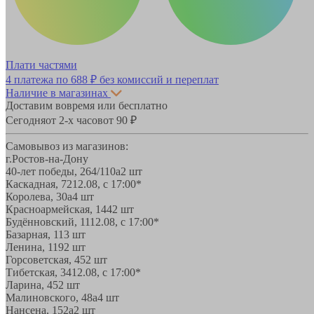
Плати частями
4 платежа по
688 ₽
без комиссий и переплат
Наличие в магазинах
Доставим вовремя или бесплатно
Сегодня
от 2-х часов
от 90 ₽
Самовывоз из магазинов:
г.Ростов-на-Дону
40-лет победы, 264/110а
2 шт
Каскадная, 72
12.08, с 17:00*
Королева, 30а
4 шт
Красноармейская, 144
2 шт
Будённовский, 11
12.08, с 17:00*
Базарная, 11
3 шт
Ленина, 119
2 шт
Горсоветская, 45
2 шт
Тибетская, 34
12.08, с 17:00*
Ларина, 45
2 шт
Малиновского, 48а
4 шт
Нансена, 152а
2 шт