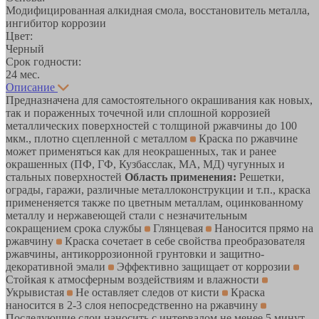
Модифицированная алкидная смола, восстановитель металла,
ингибитор коррозии
Цвет:
Черный
Срок годности:
24 мес.
Описание
Предназначена для самостоятельного окрашивания как новых,
так и пораженных точечной или сплошной коррозией
металлических поверхностей с толщиной ржавчины до 100
мкм., плотно сцепленной с металлом
Краска по ржавчине
может применяться как для неокрашенных, так и ранее
окрашенных (ПФ, ГФ, Кузбасслак, МА, МД) чугунных и
стальных поверхностей
Область применения:
Решетки,
ограды, гаражи, различные металлоконструкции и т.п., краска
примененяется также по цветным металлам, оцинкованному
металлу и нержавеющей стали с незначительным
сокращением срока службы
Глянцевая
Наносится прямо на
ржавчину
Краска сочетает в себе свойства преобразователя
ржавчины, антикоррозионной грунтовки и защитно-
декоративной эмали
Эффективно защищает от коррозии
Стойкая к атмосферным воздействиям и влажности
Укрывистая
Не оставляет следов от кисти
Краска
наносится в 2-3 слоя непосредственно на ржавчину
Последующие слои наносить с интервалом не менее 5 минут