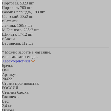
Портовая, 532
3 шт
Портовая, 70
5 шт
Рабочая площадь, 19
3 шт
Сальский, 28a
2 шт
г.Батайск
Ленина, 168а
3 шт
М.Горького, 285е
2 шт
Шмидта, 17/1
2 шт
г.Аксай
Вартанова, 11
2 шт
* Можно забрать в магазине,
если заказать сегодня
Характеристики
Бренд:
Dali
Артикул:
20422
Страна производства:
РОССИЯ
Степень блеска:
Глянцевая
Вес:
2,4 кг
Основа: