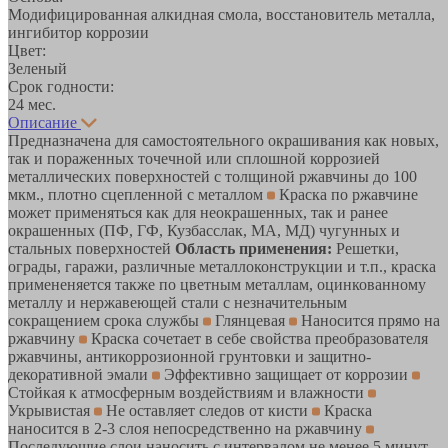
Модифицированная алкидная смола, восстановитель металла,
ингибитор коррозии
Цвет:
Зеленый
Срок годности:
24 мес.
Описание
Предназначена для самостоятельного окрашивания как новых,
так и пораженных точечной или сплошной коррозией
металлических поверхностей с толщиной ржавчины до 100
мкм., плотно сцепленной с металлом
Краска по ржавчине
может применяться как для неокрашенных, так и ранее
окрашенных (ПФ, ГФ, Кузбасслак, МА, МД) чугунных и
стальных поверхностей
Область применения:
Решетки,
ограды, гаражи, различные металлоконструкции и т.п., краска
примененяется также по цветным металлам, оцинкованному
металлу и нержавеющей стали с незначительным
сокращением срока службы
Глянцевая
Наносится прямо на
ржавчину
Краска сочетает в себе свойства преобразователя
ржавчины, антикоррозионной грунтовки и защитно-
декоративной эмали
Эффективно защищает от коррозии
Стойкая к атмосферным воздействиям и влажности
Укрывистая
Не оставляет следов от кисти
Краска
наносится в 2-3 слоя непосредственно на ржавчину
Последующие слои наносить с интервалом не менее 5 минут