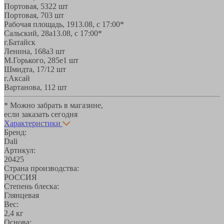
Портовая, 532
2 шт
Портовая, 70
3 шт
Рабочая площадь, 19
13.08, с 17:00*
Сальский, 28a
13.08, с 17:00*
г.Батайск
Ленина, 168а
3 шт
М.Горького, 285е
1 шт
Шмидта, 17/1
2 шт
г.Аксай
Вартанова, 11
2 шт
* Можно забрать в магазине,
если заказать сегодня
Характеристики
Бренд:
Dali
Артикул:
20425
Страна производства:
РОССИЯ
Степень блеска:
Глянцевая
Вес:
2,4 кг
Основа: