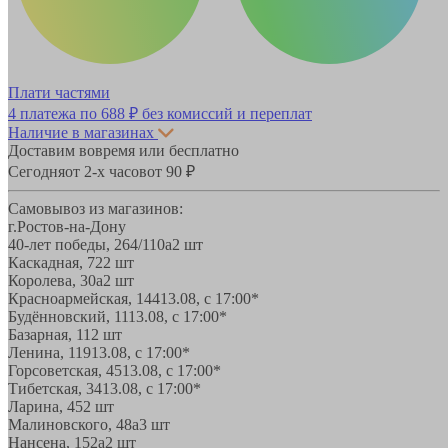
Плати частями
4 платежа по
688 ₽
без комиссий и переплат
Наличие в магазинах
Доставим вовремя или бесплатно
Сегодня
от 2-х часов
от 90 ₽
Самовывоз из магазинов:
г.Ростов-на-Дону
40-лет победы, 264/110а
2 шт
Каскадная, 72
2 шт
Королева, 30а
2 шт
Красноармейская, 144
13.08, с 17:00*
Будённовский, 11
13.08, с 17:00*
Базарная, 11
2 шт
Ленина, 119
13.08, с 17:00*
Горсоветская, 45
13.08, с 17:00*
Тибетская, 34
13.08, с 17:00*
Ларина, 45
2 шт
Малиновского, 48а
3 шт
Нансена, 152а
2 шт