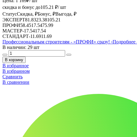
Цена:
1 169
₽
/ шт
скидка и бонус до
105.21
₽/ шт
Статус
Скидка, ₽
Бонус, ₽
Выгода, ₽
ЭКСПЕРТ
81.83
23.38
105.21
ПРОФИ
58.45
17.54
75.99
МАСТЕР
-
17.54
17.54
СТАНДАРТ
-
11.69
11.69
Профессиональным строителям -
«ПРОФИ»
сразу!
›
Подробнее 
В наличии: 29 шт
В корзину
В избранное
В избранном
Сравнить
В сравнении