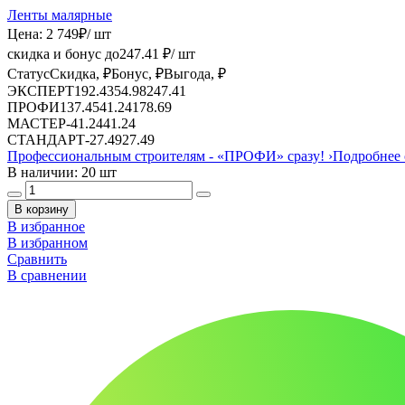
Ленты малярные
Цена:
2 749
₽
/ шт
скидка и бонус до
247.41
₽/ шт
Статус
Скидка, ₽
Бонус, ₽
Выгода, ₽
ЭКСПЕРТ
192.43
54.98
247.41
ПРОФИ
137.45
41.24
178.69
МАСТЕР
-
41.24
41.24
СТАНДАРТ
-
27.49
27.49
Профессиональным строителям -
«ПРОФИ»
сразу!
›
Подробнее 
В наличии: 20 шт
В корзину
В избранное
В избранном
Сравнить
В сравнении