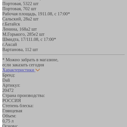
Портовая, 532
2 шт
Портовая, 70
2 шт
Рабочая площадь, 19
11.08, с 17:00*
Сальский, 28a
2 шт
г.Батайск
Ленина, 168а
2 шт
М.Горького, 285е
2 шт
Шмидта, 17/1
11.08, с 17:00*
г.Аксай
Вартанова, 11
2 шт
* Можно забрать в магазине,
если заказать сегодня
Характеристики
Бренд:
Dali
Артикул:
20472
Страна производства:
РОССИЯ
Степень блеска:
Глянцевая
Объем:
0,75 л
Основа: