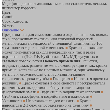
Модифицированная алкидная смола, восстановитель металла,
ингибитор коррозии
Цвет:
Синий
Срок годности:
24 мес.
Описание
Предназначена для самостоятельного окрашивания как новых,
так и пораженных точечной или сплошной коррозией
металлических поверхностей с толщиной ржавчины до 100
мкм., плотно сцепленной с металлом
Краска по ржавчине
может применяться как для неокрашенных, так и ранее
окрашенных (ПФ, ГФ, Кузбасслак, МА, МД) чугунных и
стальных поверхностей
Область применения:
Решетки,
ограды, гаражи, различные металлоконструкции и т.п., краска
примененяется также по цветным металлам, оцинкованному
металлу и нержавеющей стали с незначительным
сокращением срока службы
Глянцевая
Наносится прямо на
ржавчину
Краска сочетает в себе свойства преобразователя
ржавчины, антикоррозионной грунтовки и защитно-
декоративной эмали
Эффективно защищает от коррозии
Стойкая к атмосферным воздействиям и влажности
Укрывистая
Не оставляет следов от кисти
Краска
наносится в 2-3 слоя непосредственно на ржавчину
Последующие слои наносить с интервалом не менее 5 минут