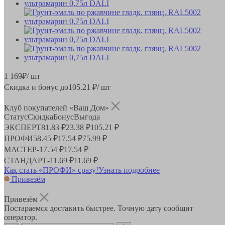
1 169
₽
/ шт
Скидка и бонус до
105.21
₽/ шт
Клуб покупателей «Ваш Дом»
Статус
Скидка
Бонус
Выгода
ЭКСПЕРТ
81.83 ₽
23.38 ₽
105.21 ₽
ПРОФИ
58.45 ₽
17.54 ₽
75.99 ₽
МАСТЕР
-
17.54 ₽
17.54 ₽
СТАНДАРТ
-
11.69 ₽
11.69 ₽
Как стать «ПРОФИ» сразу!
Узнать подробнее
Привезём
Привезём
Постараемся доставить быстрее. Точную дату сообщит
оператор.