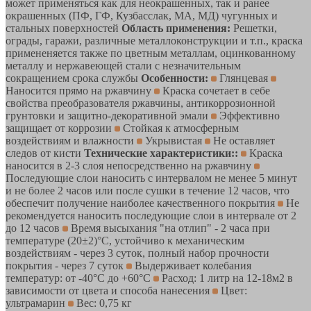
может применяться как для неокрашенных, так и ранее
окрашенных (ПФ, ГФ, Кузбасслак, МА, МД) чугунных и
стальных поверхностей
Область применения:
Решетки,
ограды, гаражи, различные металлоконструкции и т.п., краска
примененяется также по цветным металлам, оцинкованному
металлу и нержавеющей стали с незначительным
сокращением срока службы
Особенности:
Глянцевая
Наносится прямо на ржавчину
Краска сочетает в себе
свойства преобразователя ржавчины, антикоррозионной
грунтовки и защитно-декоративной эмали
Эффективно
защищает от коррозии
Стойкая к атмосферным
воздействиям и влажности
Укрывистая
Не оставляет
следов от кисти
Технические характеристики::
Краска
наносится в 2-3 слоя непосредственно на ржавчину
Последующие слои наносить с интервалом не менее 5 минут
и не более 2 часов или после сушки в течение 12 часов, что
обеспечит получение наиболее качественного покрытия
Не
рекомендуется наносить последующие слои в интервале от 2
до 12 часов
Время высыхания "на отлип" - 2 часа при
температуре (20±2)°С, устойчиво к механическим
воздействиям - через 3 суток, полный набор прочности
покрытия - через 7 суток
Выдерживает колебания
температур: от -40°С до +60°С
Расход: 1 литр на 12-18м2 в
зависимости от цвета и способа нанесения
Цвет:
ультрамарин
Вес: 0,75 кг