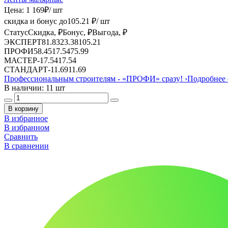
Цена:
1 169
₽
/ шт
скидка и бонус до
105.21
₽/ шт
Статус
Скидка, ₽
Бонус, ₽
Выгода, ₽
ЭКСПЕРТ
81.83
23.38
105.21
ПРОФИ
58.45
17.54
75.99
МАСТЕР
-
17.54
17.54
СТАНДАРТ
-
11.69
11.69
Профессиональным строителям -
«ПРОФИ»
сразу!
›
Подробнее 
В наличии: 11 шт
В корзину
В избранное
В избранном
Сравнить
В сравнении