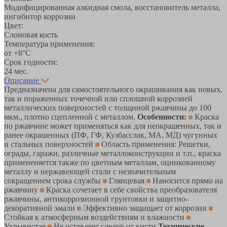
Модифицированная алкидная смола, восстановитель металла,
ингибитор коррозии
Цвет:
Слоновая кость
Температура применения:
от +8°С
Срок годности:
24 мес.
Описание
Предназначена для самостоятельного окрашивания как новых,
так и пораженных точечной или сплошной коррозией
металлических поверхностей с толщиной ржавчины до 100
мкм., плотно сцепленной с металлом.
Особенности:
Краска
по ржавчине может применяться как для неокрашенных, так и
ранее окрашенных (ПФ, ГФ, Кузбасслак, МА, МД) чугунных
и стальных поверхностей
Область применения: Решетки,
ограды, гаражи, различные металлоконструкции и т.п., краска
примененяется также по цветным металлам, оцинкованному
металлу и нержавеющей стали с незначительным
сокращением срока службы
Глянцевая
Наносится прямо на
ржавчину
Краска сочетает в себе свойства преобразователя
ржавчины, антикоррозионной грунтовки и защитно-
декоративной эмали
Эффективно защищает от коррозии
Стойкая к атмосферным воздействиям и влажности
Укрывистая
Не оставляет следов от кисти
Технические