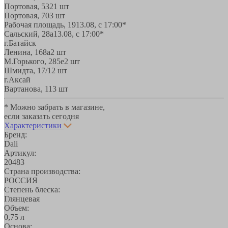
Портовая, 532
1 шт
Портовая, 70
3 шт
Рабочая площадь, 19
13.08, с 17:00*
Сальский, 28a
13.08, с 17:00*
г.Батайск
Ленина, 168а
2 шт
М.Горького, 285е
2 шт
Шмидта, 17/1
2 шт
г.Аксай
Вартанова, 11
3 шт
* Можно забрать в магазине,
если заказать сегодня
Характеристики
Бренд:
Dali
Артикул:
20483
Страна производства:
РОССИЯ
Степень блеска:
Глянцевая
Объем:
0,75 л
Основа: