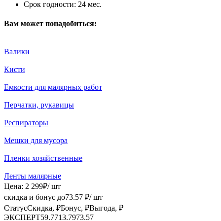
Срок годности:
24 мес.
Вам может понадобиться:
Валики
Кисти
Емкости для малярных работ
Перчатки, рукавицы
Респираторы
Мешки для мусора
Пленки хозяйственные
Ленты малярные
Цена:
2 299
₽
/ шт
скидка и бонус до
73.57
₽/ шт
Статус
Скидка, ₽
Бонус, ₽
Выгода, ₽
ЭКСПЕРТ
59.77
13.79
73.57