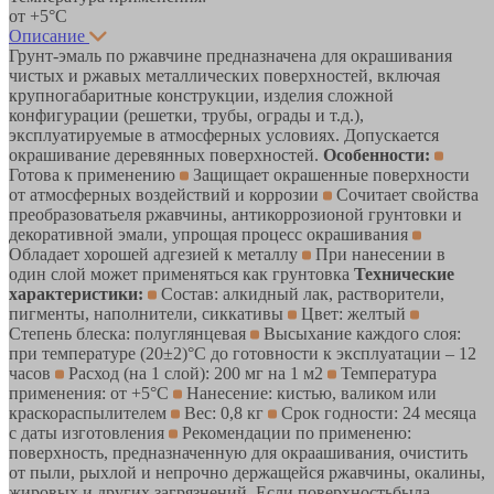
от +5°С
Описание
Грунт-эмаль по ржавчине предназначена для окрашивания
чистых и ржавых металлических поверхностей, включая
крупногабаритные конструкции, изделия сложной
конфигурации (решетки, трубы, ограды и т.д.),
эксплуатируемые в атмосферных условиях. Допускается
окрашивание деревянных поверхностей.
Особенности:
Готова к применению
Защищает окрашенные поверхности
от атмосферных воздействий и коррозии
Сочитает свойства
преобразоватьеля ржавчины, антикоррозионой грунтовки и
декоративной эмали, упрощая процесс окрашивания
Обладает хорошей адгезией к металлу
При нанесении в
один слой может применяться как грунтовка
Технические
характеристики:
Состав: алкидный лак, растворители,
пигменты, наполнители, сиккативы
Цвет: желтый
Степень блеска: полуглянцевая
Высыхание каждого слоя:
при температуре (20±2)°С до готовности к эксплуатации – 12
часов
Расход (на 1 слой): 200 мг на 1 м2
Температура
применения: от +5°С
Нанесение: кистью, валиком или
краскораспылителем
Вес: 0,8 кг
Срок годности: 24 месяца
с даты изготовления
Рекомендации по примененю:
поверхность, предназначенную для окраашивания, очистить
от пыли, рыхлой и непрочно держащейся ржавчины, окалины,
жировых и других загрязнений. Если поверхностьбыла