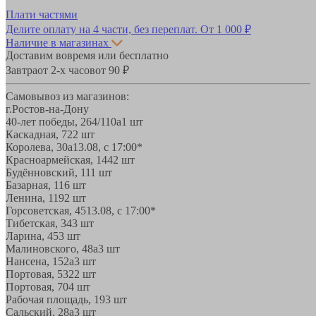
Плати частями
Делите оплату на 4 части, без переплат.
От 1 000 ₽
Наличие в магазинах
Доставим вовремя или бесплатно
Завтра
от 2-х часов
от 90 ₽
Самовывоз из магазинов:
г.Ростов-на-Дону
40-лет победы, 264/110а
1 шт
Каскадная, 72
2 шт
Королева, 30а
13.08, с 17:00*
Красноармейская, 144
2 шт
Будённовский, 11
1 шт
Базарная, 11
6 шт
Ленина, 119
2 шт
Горсоветская, 45
13.08, с 17:00*
Тибетская, 34
3 шт
Ларина, 45
3 шт
Малиновского, 48а
3 шт
Нансена, 152а
3 шт
Портовая, 532
2 шт
Портовая, 70
4 шт
Рабочая площадь, 19
3 шт
Сальский, 28a
3 шт