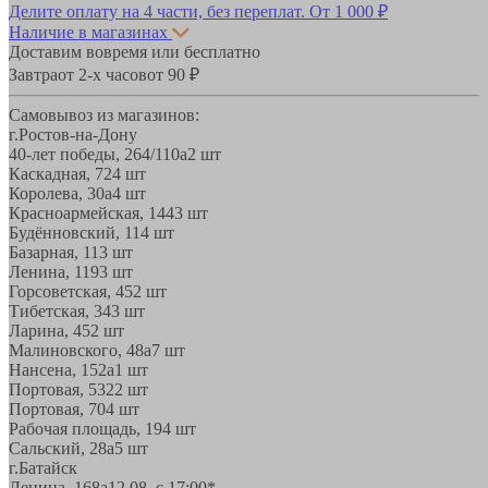
Делите оплату на 4 части, без переплат.
От 1 000 ₽
Наличие в магазинах
Доставим вовремя или бесплатно
Завтра
от 2-х часов
от 90 ₽
Самовывоз из магазинов:
г.Ростов-на-Дону
40-лет победы, 264/110а
2 шт
Каскадная, 72
4 шт
Королева, 30а
4 шт
Красноармейская, 144
3 шт
Будённовский, 11
4 шт
Базарная, 11
3 шт
Ленина, 119
3 шт
Горсоветская, 45
2 шт
Тибетская, 34
3 шт
Ларина, 45
2 шт
Малиновского, 48а
7 шт
Нансена, 152а
1 шт
Портовая, 532
2 шт
Портовая, 70
4 шт
Рабочая площадь, 19
4 шт
Сальский, 28a
5 шт
г.Батайск
Ленина, 168а
12.08, с 17:00*