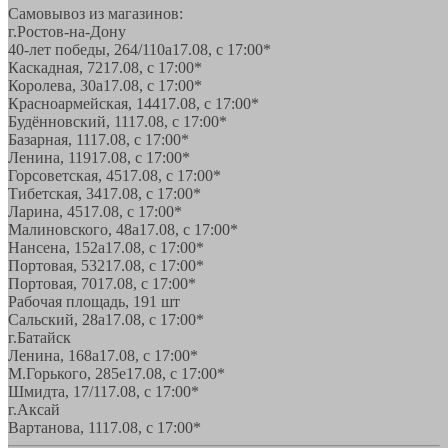
Самовывоз из магазинов:
г.Ростов-на-Дону
40-лет победы, 264/110а
17.08, с 17:00*
Каскадная, 72
17.08, с 17:00*
Королева, 30а
17.08, с 17:00*
Красноармейская, 144
17.08, с 17:00*
Будённовский, 11
17.08, с 17:00*
Базарная, 11
17.08, с 17:00*
Ленина, 119
17.08, с 17:00*
Горсоветская, 45
17.08, с 17:00*
Тибетская, 34
17.08, с 17:00*
Ларина, 45
17.08, с 17:00*
Малиновского, 48а
17.08, с 17:00*
Нансена, 152а
17.08, с 17:00*
Портовая, 532
17.08, с 17:00*
Портовая, 70
17.08, с 17:00*
Рабочая площадь, 19
1 шт
Сальский, 28a
17.08, с 17:00*
г.Батайск
Ленина, 168а
17.08, с 17:00*
М.Горького, 285е
17.08, с 17:00*
Шмидта, 17/1
17.08, с 17:00*
г.Аксай
Вартанова, 11
17.08, с 17:00*