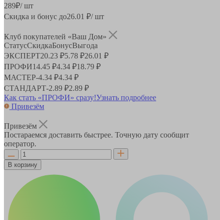
289
₽
/ шт
Скидка и бонус до
26.01
₽/ шт
Клуб покупателей «Ваш Дом»
Статус
Скидка
Бонус
Выгода
ЭКСПЕРТ
20.23 ₽
5.78 ₽
26.01 ₽
ПРОФИ
14.45 ₽
4.34 ₽
18.79 ₽
МАСТЕР
-
4.34 ₽
4.34 ₽
СТАНДАРТ
-
2.89 ₽
2.89 ₽
Как стать «ПРОФИ» сразу!
Узнать подробнее
Привезём
Привезём
Постараемся доставить быстрее. Точную дату сообщит
оператор.
В корзину