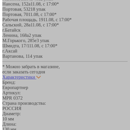
Нансена, 152а
11.08, с 17:00*
Портовая, 532
18 упак
Портовая, 70
11.08, с 17:00*
Рабочая площадь, 19
11.08, с 17:00*
Сальский, 28a
11.08, с 17:00*
г.Батайск
Ленина, 168а
2 упак
М.Горького, 285е
3 упак
Шмидта, 17/1
11.08, с 17:00*
г.Аксай
Вартанова, 11
4 упак
* Можно забрать в магазине,
если заказать сегодня
Характеристики
Бренд:
Европартнер
Артикул:
MPR 0372
Страна производства:
РОССИЯ
Диаметр:
10 мм
Длина:
130 мм