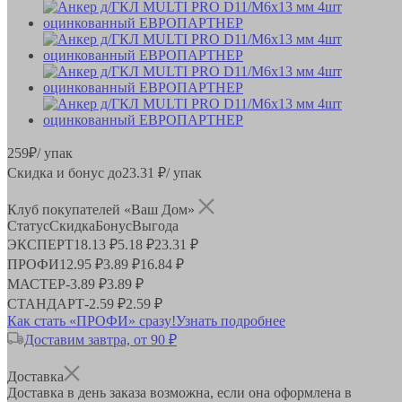
259
₽
/ упак
Скидка и бонус до
23.31
₽/ упак
Клуб покупателей «Ваш Дом»
Статус
Скидка
Бонус
Выгода
ЭКСПЕРТ
18.13 ₽
5.18 ₽
23.31 ₽
ПРОФИ
12.95 ₽
3.89 ₽
16.84 ₽
МАСТЕР
-
3.89 ₽
3.89 ₽
СТАНДАРТ
-
2.59 ₽
2.59 ₽
Как стать «ПРОФИ» сразу!
Узнать подробнее
Доставим завтра, от 90 ₽
Доставка
Доставка в день заказа возможна, если она оформлена в