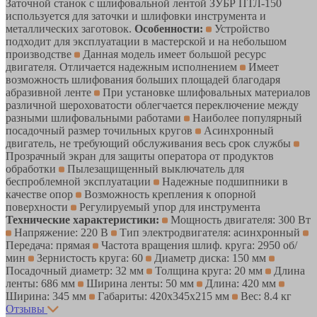
Заточной станок с шлифовальной лентой ЗУБР ПТЛ-150
используется для заточки и шлифовки инструмента и
металлических заготовок.
Особенности:
Устройство
подходит для эксплуатации в мастерской и на небольшом
производстве
Данная модель имеет большой ресурс
двигателя. Отличается надежным исполнением
Имеет
возможность шлифования больших площадей благодаря
абразивной ленте
При установке шлифовальных материалов
различной шероховатости облегчается переключение между
разными шлифовальными работами
Наиболее популярный
посадочный размер точильных кругов
Асинхронный
двигатель, не требующий обслуживания весь срок службы
Прозрачный экран для защиты оператора от продуктов
обработки
Пылезащищенный выключатель для
беспроблемной эксплуатации
Надежные подшипники в
качестве опор
Возможность крепления к опорной
поверхности
Регулируемый упор для инструмента
Технические характеристики:
Мощность двигателя: 300 Вт
Напряжение: 220 В
Тип электродвигателя: асинхронный
Передача: прямая
Частота вращения шлиф. круга: 2950 об/
мин
Зернистость круга: 60
Диаметр диска: 150 мм
Посадочный диаметр: 32 мм
Толщина круга: 20 мм
Длина
ленты: 686 мм
Ширина ленты: 50 мм
Длина: 420 мм
Ширина: 345 мм
Габариты: 420x345x215 мм
Вес: 8.4 кг
Отзывы