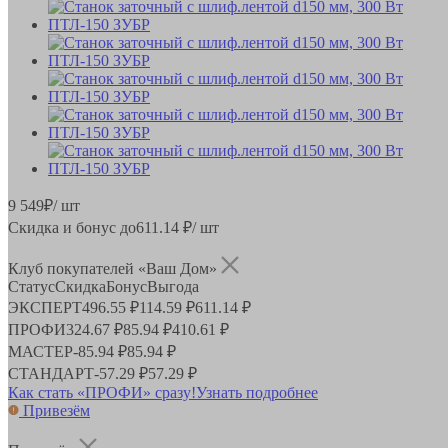
9 549
₽
/ шт
Скидка и бонус до
611.14
₽/ шт
Клуб покупателей «Ваш Дом»
Статус
Скидка
Бонус
Выгода
ЭКСПЕРТ
496.55 ₽
114.59 ₽
611.14 ₽
ПРОФИ
324.67 ₽
85.94 ₽
410.61 ₽
МАСТЕР
-
85.94 ₽
85.94 ₽
СТАНДАРТ
-
57.29 ₽
57.29 ₽
Как стать «ПРОФИ» сразу!
Узнать подробнее
Привезём