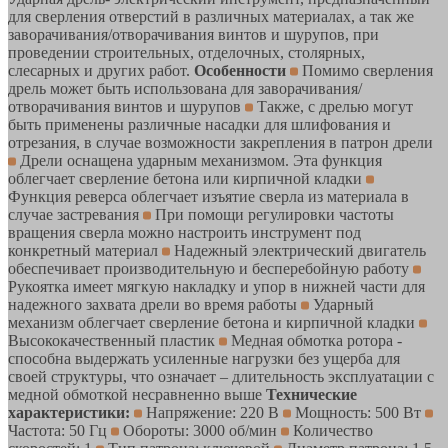
для сверления отверстий в различных материалах, а так же
заворачивания/отворачивания винтов и шурупов, при
проведении строительных, отделочных, столярных,
слесарных и других работ.
Особенности
Помимо сверления
дрель может быть использована для заворачивания/
отворачивания винтов и шурупов
Также, с дрелью могут
быть применены различные насадки для шлифования и
отрезания, в случае возможности закрепления в патрон дрели
Дрели оснащена ударным механизмом. Эта функция
облегчает сверление бетона или кирпичной кладки
Функция реверса облегчает изъятие сверла из материала в
случае застревания
При помощи регулировки частоты
вращения сверла можно настроить инструмент под
конкретный материал
Надежный электрический двигатель
обеспечивает производительную и бесперебойную работу
Рукоятка имеет мягкую накладку и упор в нижней части для
надежного захвата дрели во время работы
Ударный
механизм облегчает сверление бетона и кирпичной кладки
Высококачественный пластик
Медная обмотка ротора -
способна выдержать усиленные нагрузки без ущерба для
своей структуры, что означает – длительность эксплуатации с
медной обмоткой несравненно выше
Технические
характеристики:
Напряжение: 220 В
Мощность: 500 Вт
Частота: 50 Гц
Обороты: 3000 об/мин
Количество