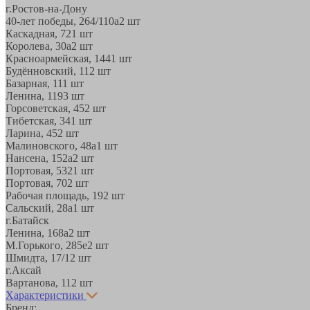
г.Ростов-на-Дону
40-лет победы, 264/110а
2 шт
Каскадная, 72
1 шт
Королева, 30а
2 шт
Красноармейская, 144
1 шт
Будённовский, 11
2 шт
Базарная, 11
1 шт
Ленина, 119
3 шт
Горсоветская, 45
2 шт
Тибетская, 34
1 шт
Ларина, 45
2 шт
Малиновского, 48а
1 шт
Нансена, 152а
2 шт
Портовая, 532
1 шт
Портовая, 70
2 шт
Рабочая площадь, 19
2 шт
Сальский, 28a
1 шт
г.Батайск
Ленина, 168а
2 шт
М.Горького, 285е
2 шт
Шмидта, 17/1
2 шт
г.Аксай
Вартанова, 11
2 шт
Характеристики
Бренд: