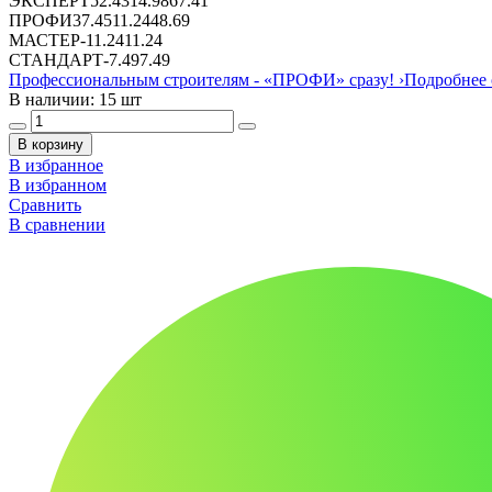
ЭКСПЕРТ
52.43
14.98
67.41
ПРОФИ
37.45
11.24
48.69
МАСТЕР
-
11.24
11.24
СТАНДАРТ
-
7.49
7.49
Профессиональным строителям -
«ПРОФИ»
сразу!
›
Подробнее 
В наличии: 15 шт
В корзину
В избранное
В избранном
Сравнить
В сравнении