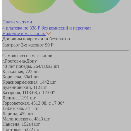
Плати частями
4 платежа по
338 ₽
без комиссий и переплат
Наличие в магазинах
Доставим вовремя или бесплатно
Завтра
от 2-х часов
от 90 ₽
Самовывоз из магазинов:
г.Ростов-на-Дону
40-лет победы, 264/110а
2 шт
Каскадная, 72
2 шт
Королева, 30а
1 шт
Красноармейская, 144
2 шт
Будённовский, 11
2 шт
Базарная, 11
13.08, с 17:00*
Ленина, 119
1 шт
Горсоветская, 45
13.08, с 17:00*
Тибетская, 34
1 шт
Ларина, 45
2 шт
Малиновского, 48а
3 шт
Нансена, 152а
4 шт
Портовая, 532
2 шт