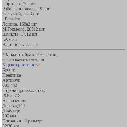
Портовая, 70
2 шт
Рабочая площадь, 19
2 шт
Сальский, 28a
3 шт
г.Батайск
Ленина, 168а
2 шт
М.Горького, 285е
2 шт
Шмидта, 17/1
2 шт
г.Аксай
Вартанова, 11
1 шт
* Можно забрать в магазине,
если заказать сегодня
Характеристики
Бренд:
Практика
Артикул:
030-443
Страна производства:
РОССИЯ
Назначение:
Дерево/ДСП
Диаметр:
200 мм
Посадочный размер:
32/30 мм