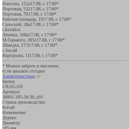
Нансена, 152а
17.08, с 17:00*
Портовая, 532
17.08, с 17:00*
Портовая, 70
17.08, с 17:00*
Рабочая площадь, 19
17.08, с 17:00*
Сальский, 28a
17.08, с 17:00*
г.Батайск
Ленина, 168а
17.08, с 17:00*
М.Горького, 285е
17.08, с 17:00*
Шмидта, 17/1
17.08, с 17:00*
г.Аксай
Вартанова, 11
17.08, с 17:00*
* Можно забрать в магазине,
если заказать сегодня
Характеристики
Бренд:
URAGAN
Артикул:
36801-185-30-30_z01
Страна производства:
Китай
Назначение:
Дерево
Диаметр:
185 мм