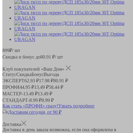
899
₽
/ шт
Скидка и бонус до
80.91
₽/ шт
Клуб покупателей «Ваш Дом»
Статус
Скидка
Бонус
Выгода
ЭКСПЕРТ
62.93 ₽
17.98 ₽
80.91 ₽
ПРОФИ
44.95 ₽
13.49 ₽
58.44 ₽
МАСТЕР
-
13.49 ₽
13.49 ₽
СТАНДАРТ
-
8.99 ₽
8.99 ₽
Как стать «ПРОФИ» сразу!
Узнать подробнее
Доставим сегодня, от 90 ₽
Доставка
Доставка в день заказа возможна, если она оформлена в