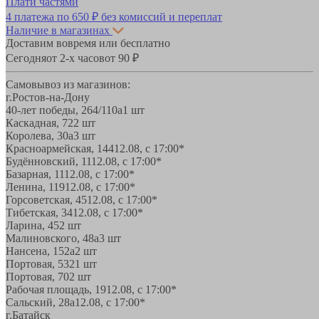
Плати частями
4 платежа по
650 ₽
без комиссий и переплат
Наличие в магазинах
Доставим вовремя или бесплатно
Сегодня
от 2-х часов
от 90 ₽
Самовывоз из магазинов:
г.Ростов-на-Дону
40-лет победы, 264/110а
1 шт
Каскадная, 72
2 шт
Королева, 30а
3 шт
Красноармейская, 144
12.08, с 17:00*
Будённовский, 11
12.08, с 17:00*
Базарная, 11
12.08, с 17:00*
Ленина, 119
12.08, с 17:00*
Горсоветская, 45
12.08, с 17:00*
Тибетская, 34
12.08, с 17:00*
Ларина, 45
2 шт
Малиновского, 48а
3 шт
Нансена, 152а
2 шт
Портовая, 532
1 шт
Портовая, 70
2 шт
Рабочая площадь, 19
12.08, с 17:00*
Сальский, 28a
12.08, с 17:00*
г.Батайск