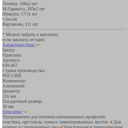
Ленина, 168а
2 шт
М.Горького, 285е
2 шт
Шмидта, 17/1
1 шт
г.Аксай
Вартанова, 11
1 шт
* Можно забрать в магазине,
если заказать сегодня
Характеристики
Бренд:
Практика
Артикул:
030-467
Страна производства:
РОССИЯ
Назначение:
Алюминий
Диаметр:
216 мм
Посадочный размер:
30 мм
Описание
Предназначен для пиления алюминиевых профилей,
пластика, оргстекла, тонких ламинированных листов.
Для
ручных и стационарных пил
Чередующаяся трапецевидная