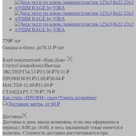
779
₽
/ шт
Скидка и бонус до
70.11
₽/ шт
Клуб покупателей «Ваш Дом»
Статус
Скидка
Бонус
Выгода
ЭКСПЕРТ
54.53 ₽
15.58 ₽
70.11 ₽
ПРОФИ
38.95 ₽
11.69 ₽
50.64 ₽
МАСТЕР
-
11.69 ₽
11.69 ₽
СТАНДАРТ
-
7.79 ₽
7.79 ₽
Как стать «ПРОФИ» сразу!
Узнать подробнее
Доставим завтра, от 90 ₽
Доставка
Доставка в день заказа возможна, если она оформлена в
период
с 8:00 до 16:00
, и весь заказанный товар имеется в
наличии. Стоимость доставки рассчитывается при