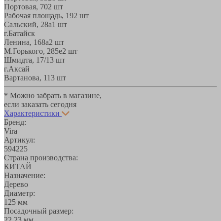
Портовая, 70
2 шт
Рабочая площадь, 19
2 шт
Сальский, 28a
1 шт
г.Батайск
Ленина, 168а
2 шт
М.Горького, 285е
2 шт
Шмидта, 17/1
3 шт
г.Аксай
Вартанова, 11
3 шт
* Можно забрать в магазине,
если заказать сегодня
Характеристики
Бренд:
Vira
Артикул:
594225
Страна производства:
КИТАЙ
Назначение:
Дерево
Диаметр:
125 мм
Посадочный размер:
22,23 мм