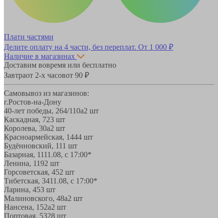
Плати частями
Делите оплату на 4 части, без переплат.
От 1 000 ₽
Наличие в магазинах
Доставим вовремя или бесплатно
Завтра
от 2-х часов
от 90 ₽
Самовывоз из магазинов:
г.Ростов-на-Дону
40-лет победы, 264/110а
2 шт
Каскадная, 72
3 шт
Королева, 30а
2 шт
Красноармейская, 144
4 шт
Будённовский, 11
1 шт
Базарная, 11
11.08, с 17:00*
Ленина, 119
2 шт
Горсоветская, 45
2 шт
Тибетская, 34
11.08, с 17:00*
Ларина, 45
3 шт
Малиновского, 48а
2 шт
Нансена, 152а
2 шт
Портовая, 532
8 шт